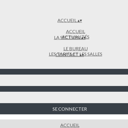
ACCUEIL
▴
▾
ACCUEIL
ACTUALITÉS
LA SECTION
▴
▾
LE BUREAU
LES TARIFS ET LES SALLES
CONTACT
▴
▾
SE CONNECTER
ACCUEIL